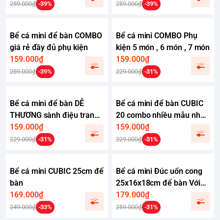
bàn
cá cảnh mini
259.000₫
-39%
259.000₫
-39%
Bể cá mini để bàn COMBO
Bể cá mini COMBO Phụ
giá rẻ đầy đủ phụ kiện
kiện 5 món , 6 món , 7 món
159.000₫
159.000₫
259.000₫
-39%
229.000₫
-31%
Bể cá mini để bàn DỄ
Bể cá mini để bàn CUBIC
THƯƠNG sành điệu trang
20 combo nhiều mẫu nhỏ
trí đẹp mắt
159.000₫
xinh phù hợp nuôi cá cảnh
159.000₫
để bàn
229.000₫
-31%
229.000₫
-31%
Bể cá mini CUBIC 25cm để
Bể cá mini Đúc uốn cong
bàn
25x16x18cm để bàn Với
169.000₫
nhiều mẫu lựa chọn có
179.000₫
kèm phụ kiện sỏi nền và
249.000₫
-33%
259.000₫
-31%
cây nhựa