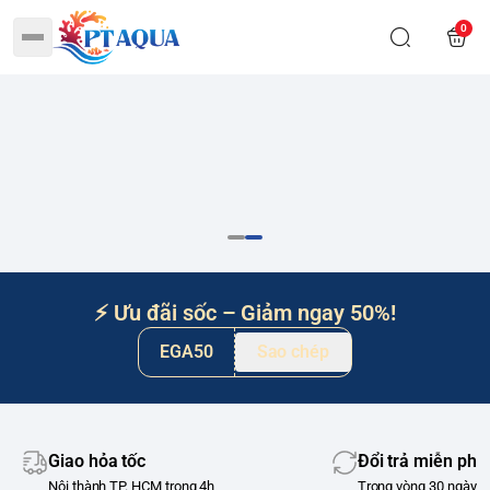
0
⚡ Ưu đãi sốc – Giảm ngay 50%!
EGA50
Sao chép
Giao hỏa tốc
Đổi trả miễn phí
Nội thành TP. HCM trong 4h
Trong vòng 30 ngày m