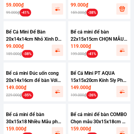
59.000₫
bàn làm việc phù hợp nuôi
99.000₫
cá 7 màu cá betta
99.000₫
-41%
159.000₫
-38%
Bể Cá Mini Để Bàn
Bể cá mini để bàn
20x14x14cm Nhỏ Xinh Dễ
22x15x15cm CHỌN MẪU
Thương Phù Hợp Nuôi Cá
99.000₫
với nhiều mầu có kèm phụ
119.000₫
Cảnh Nhỏ Để Bàn
kiện
159.000₫
-38%
199.000₫
-41%
Bể cá mini Đúc uốn cong
Bể Cá Mini PT AQUA
20x14x16cm để bàn Với
15x15x20cm Kính 5ly Phù
nhiều mẫu lựa chọn có
149.000₫
Hợp Nuôi Cá Mini Để Bàn
149.000₫
kèm phụ kiện sỏi nền và
hoặc Làm Bể Thuỷ Sinh
229.000₫
-35%
199.000₫
-26%
cây nhựa
Mini Để Bàn
Bể cá mini để bàn
Bể cá mini để bàn COMBO
30x15x18 Nhiều Mẫu phù
Chọn mẫu 30x15x18cm để
hợp nuôi cá cảnh mini để
159.000₫
bàn nhỏ gọn phù hợp nuôi
159.000₫