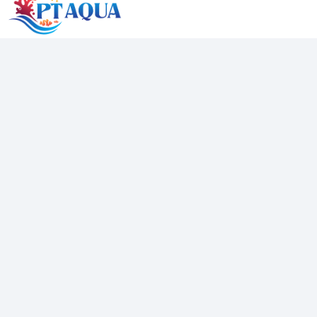
PT AQUA
Cung cấp các mặt hàng Bể cá mini để bàn phong thuỷ , hồ
cá mini . Với tiêu chí chất lượng được đưa lên hàng đầu
đảm bảo sẽ đem đến những trải nghiệm sản phẩm tuyệt vời
đến với khách hàng
Địa chỉ
40/03 Quốc lộ 22, Trung Chánh, Hóc Môn
Hotline
0389840814
Email
davidnguyen072020@gmail.com
Mạng xã hội