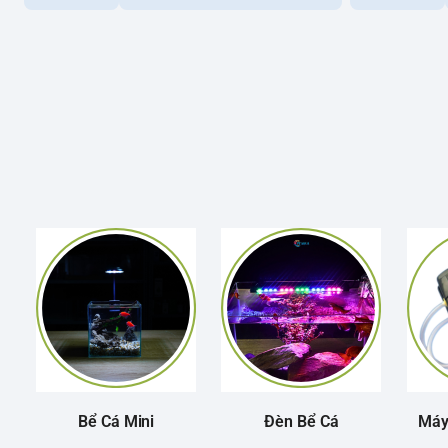
Bể Cá Mini
Đèn Bể Cá
Máy