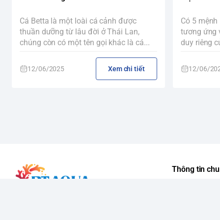
Cá Betta là một loài cá cảnh được
Có 5 mệnh l
thuần dưỡng từ lâu đời ở Thái Lan,
tương ứng 
chúng còn có một tên gọi khác là cá...
duy riêng c
12/06/2025
Xem chi tiết
12/06/20
Thông tin ch
FLASH SA
GIỚI THIỆU
PT AQUA