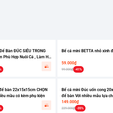
i Để Bàn ĐÚC SIÊU TRONG
Bể cá mini BETTA nhỏ xinh 
 Phù Hợp Nuôi Cá , Làm Hồ
Mini
59.000₫
%
99.000₫
-41%
 để bàn 22x15x15cm CHỌN
Bể cá mini Đúc uốn cong 2
iều mầu có kèm phụ kiện
để bàn Với nhiều mẫu lựa c
phụ kiện sỏi nền và cây nhự
149.000₫
%
229.000₫
-35%