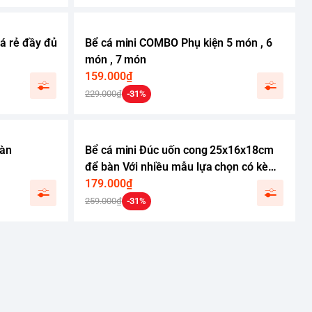
á rẻ đầy đủ
Bể cá mini COMBO Phụ kiện 5 món , 6
món , 7 món
159.000₫
229.000₫
-31%
bàn
Bể cá mini Đúc uốn cong 25x16x18cm
để bàn Với nhiều mẫu lựa chọn có kèm
phụ kiện sỏi nền và cây nhựa
179.000₫
259.000₫
-31%