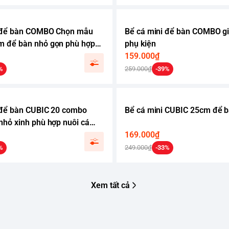
i để bàn COMBO Chọn mẫu
Bể cá mini để bàn COMBO gi
 để bàn nhỏ gọn phù hợp
phụ kiện
h mini
159.000₫
%
259.000₫
-39%
 để bàn CUBIC 20 combo
Bể cá mini CUBIC 25cm để 
nhỏ xinh phù hợp nuôi cá
n
169.000₫
%
249.000₫
-33%
Xem tất cả