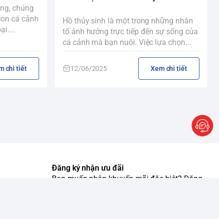
ng, chúng
con cá cảnh
Hồ thủy sinh là một trong những nhân
i....
tố ảnh hưởng trực tiếp đến sự sống của
cá cảnh mà bạn nuôi. Việc lựa chọn...
 chi tiết
12/06/2025
Xem chi tiết
Đăng ký nhận ưu đãi
Bạn muốn nhận khuyến mãi đặc biệt? Đăng
kí tham gia ngay cộng động hơn 68.000+
người theo dõi của chúng tôi để cập nhật
khuyến mãi ngay lập tức