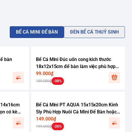
BỂ CÁ MINI ĐỂ BÀN
ĐÈN BỂ CÁ THUỶ SINH
để bàn
Bể Cá Mini Đúc uốn cong kích thước
18x12x15cm để bàn làm việc phù hợp
nuôi cá 7 màu cá betta
99.000₫
159.000₫
-38%
0x14x16cm
Bể Cá Mini PT AQUA 15x15x20cm Kính
họn có kèm
5ly Phù Hợp Nuôi Cá Mini Để Bàn hoặc
a
Làm Bể Thuỷ Sinh Mini Để Bàn
149.000₫
199.000₫
-26%