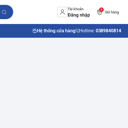
Tài khoản
0
Giỏ hàng
Đăng nhập
Hệ thống cửa hàng
Hotline:
0389840814