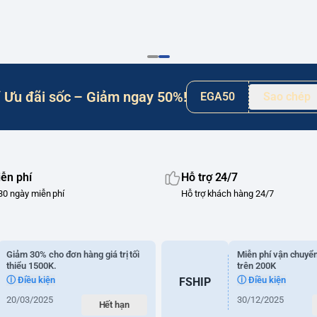
 Ưu đãi sốc – Giảm ngay 50%!
EGA50
Sao chép
iễn phí
Hỗ trợ 24/7
30 ngày miễn phí
Hỗ trợ khách hàng 24/7
Giảm 30% cho đơn hàng giá trị tối
Miễn phí vận chuyể
thiểu 1500K.
trên 200K
ⓘ Điều kiện
ⓘ Điều kiện
FSHIP
20/03/2025
30/12/2025
Hết hạn