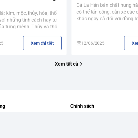
Cá La Hán bản chất hung hă
có thể tấn công, cắn xé các 
à: kim, mộc, thủy, hỏa, thổ
khác ngay cả đối với đồng loạ
với những tính cách hay tư
ủa từng mệnh. Thủy và thổ...
25
Xem chi tiết
12/06/2025
Xem
Xem tất cả
ung
Chính sách
LE
Chính sách bảo mật
Chính sách vận chuyển