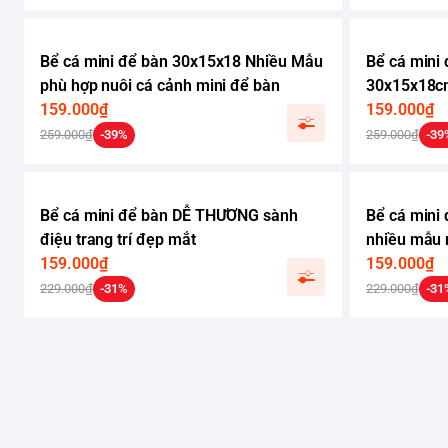
Bể cá mini để bàn 30x15x18 Nhiều Mẫu
Bể cá min
phù hợp nuôi cá cảnh mini để bàn
30x15x18cm
159.000₫
nuôi cá cản
159.000₫
259.000₫
-39%
259.000₫
-39
Bể cá mini để bàn DỄ THƯƠNG sành
Bể cá mini
điệu trang trí đẹp mắt
nhiều mẫu 
159.000₫
cảnh để bà
159.000₫
229.000₫
-31%
229.000₫
-31