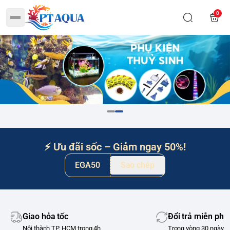
0
⚡ Ưu đãi sốc – Giảm ngay 50%!
EGA50
Sao chép
Giao hỏa tốc
Đổi trả miễn phí
Nội thành TP. HCM trong 4h
Trong vòng 30 ngày m