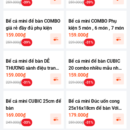
bàn
cá cảnh mini
259.000₫
-39%
259.000₫
-39%
Bể cá mini để bàn COMBO
Bể cá mini COMBO Phụ
giá rẻ đầy đủ phụ kiện
kiện 5 món , 6 món , 7 món
159.000₫
159.000₫
259.000₫
-39%
229.000₫
-31%
Bể cá mini để bàn DỄ
Bể cá mini để bàn CUBIC
THƯƠNG sành điệu trang
20 combo nhiều mẫu nhỏ
trí đẹp mắt
159.000₫
xinh phù hợp nuôi cá cảnh
159.000₫
để bàn
229.000₫
-31%
229.000₫
-31%
Bể cá mini CUBIC 25cm để
Bể cá mini Đúc uốn cong
bàn
25x16x18cm để bàn Với
169.000₫
nhiều mẫu lựa chọn có
179.000₫
kèm phụ kiện sỏi nền và
249.000₫
-33%
259.000₫
-31%
cây nhựa