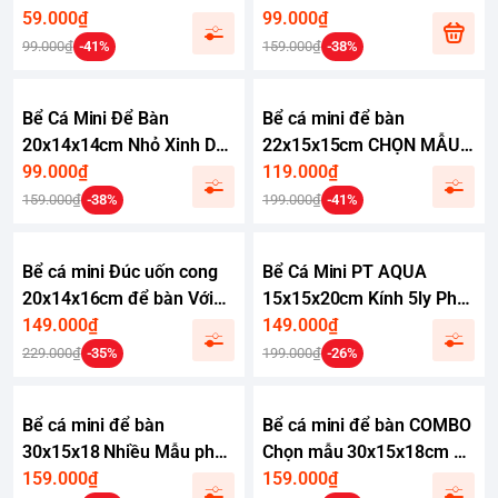
59.000₫
bàn làm việc phù hợp nuôi
99.000₫
cá 7 màu cá betta
99.000₫
-41%
159.000₫
-38%
Bể Cá Mini Để Bàn
Bể cá mini để bàn
20x14x14cm Nhỏ Xinh Dễ
22x15x15cm CHỌN MẪU
Thương Phù Hợp Nuôi Cá
99.000₫
với nhiều mầu có kèm phụ
119.000₫
Cảnh Nhỏ Để Bàn
kiện
159.000₫
-38%
199.000₫
-41%
Bể cá mini Đúc uốn cong
Bể Cá Mini PT AQUA
20x14x16cm để bàn Với
15x15x20cm Kính 5ly Phù
nhiều mẫu lựa chọn có
149.000₫
Hợp Nuôi Cá Mini Để Bàn
149.000₫
kèm phụ kiện sỏi nền và
hoặc Làm Bể Thuỷ Sinh
229.000₫
-35%
199.000₫
-26%
cây nhựa
Mini Để Bàn
Bể cá mini để bàn
Bể cá mini để bàn COMBO
30x15x18 Nhiều Mẫu phù
Chọn mẫu 30x15x18cm để
hợp nuôi cá cảnh mini để
159.000₫
bàn nhỏ gọn phù hợp nuôi
159.000₫