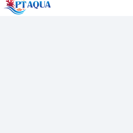
PT AQUA
Cung cấp các mặt hàng Bể cá mini để bàn phong thuỷ , hồ
cá mini . Với tiêu chí chất lượng được đưa lên hàng đầu
đảm bảo sẽ đem đến những trải nghiệm sản phẩm tuyệt vời
đến với khách hàng
Địa chỉ
40/03 Quốc lộ 22, Trung Chánh, Hóc Môn
Hotline
0389840814
Email
davidnguyen072020@gmail.com
Mạng xã hội