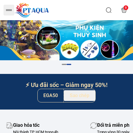
0
⚡ Ưu đãi sốc – Giảm ngay 50%!
EGA50
Sao chép
Giao hỏa tốc
Đổi trả miễn phí
Nội thành TP. HCM trong 4h
Trong vòng 30 ngày m