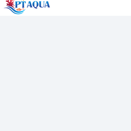
PT AQUA
Cung cấp các mặt hàng Bể cá mini để bàn phong thuỷ , hồ
cá mini . Với tiêu chí chất lượng được đưa lên hàng đầu
đảm bảo sẽ đem đến những trải nghiệm sản phẩm tuyệt vời
đến với khách hàng
Địa chỉ
40/03 Quốc lộ 22, Trung Chánh, Hóc Môn
Hotline
0389840814
Email
davidnguyen072020@gmail.com
Mạng xã hội