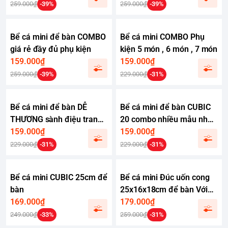
bàn
cá cảnh mini
259.000₫
-39%
259.000₫
-39%
Bể cá mini để bàn COMBO
Bể cá mini COMBO Phụ
giá rẻ đầy đủ phụ kiện
kiện 5 món , 6 món , 7 món
159.000₫
159.000₫
259.000₫
-39%
229.000₫
-31%
Bể cá mini để bàn DỄ
Bể cá mini để bàn CUBIC
THƯƠNG sành điệu trang
20 combo nhiều mẫu nhỏ
trí đẹp mắt
159.000₫
xinh phù hợp nuôi cá cảnh
159.000₫
để bàn
229.000₫
-31%
229.000₫
-31%
Bể cá mini CUBIC 25cm để
Bể cá mini Đúc uốn cong
bàn
25x16x18cm để bàn Với
169.000₫
nhiều mẫu lựa chọn có
179.000₫
kèm phụ kiện sỏi nền và
249.000₫
-33%
259.000₫
-31%
cây nhựa