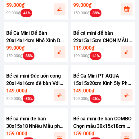
59.000₫
bàn làm việc phù hợp nuôi
99.000₫
cá 7 màu cá betta
99.000₫
-41%
159.000₫
-38%
Bể Cá Mini Để Bàn
Bể cá mini để bàn
20x14x14cm Nhỏ Xinh Dễ
22x15x15cm CHỌN MẪU
Thương Phù Hợp Nuôi Cá
99.000₫
với nhiều mầu có kèm phụ
119.000₫
Cảnh Nhỏ Để Bàn
kiện
159.000₫
-38%
199.000₫
-41%
Bể cá mini Đúc uốn cong
Bể Cá Mini PT AQUA
20x14x16cm để bàn Với
15x15x20cm Kính 5ly Phù
nhiều mẫu lựa chọn có
149.000₫
Hợp Nuôi Cá Mini Để Bàn
149.000₫
kèm phụ kiện sỏi nền và
hoặc Làm Bể Thuỷ Sinh
229.000₫
-35%
199.000₫
-26%
cây nhựa
Mini Để Bàn
Bể cá mini để bàn
Bể cá mini để bàn COMBO
30x15x18 Nhiều Mẫu phù
Chọn mẫu 30x15x18cm để
hợp nuôi cá cảnh mini để
159.000₫
bàn nhỏ gọn phù hợp nuôi
159.000₫