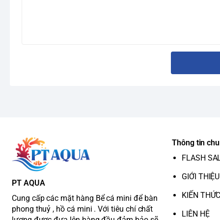
Thông tin ch
FLASH SA
GIỚI THIỆU
PT AQUA
KIẾN THỨ
Cung cấp các mặt hàng Bể cá mini để bàn
phong thuỷ , hồ cá mini . Với tiêu chí chất
LIÊN HỆ
lượng được đưa lên hàng đầu đảm bảo sẽ