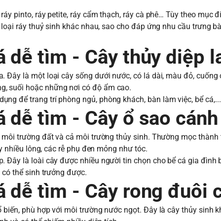
áy pinto, ráy petite, ráy cẩm thạch, ráy cà phê… Tùy theo mục đ
c loại ráy thuỷ sinh khác nhau, sao cho đáp ứng nhu cầu trưng bà
 dễ tìm - Cây thủy diệp l
. Đây là một loại cây sống dưới nước, có lá dài, màu đỏ, cuống
g, suối hoặc những nơi có độ ẩm cao.
ng để trang trí phòng ngủ, phòng khách, bàn làm việc, bể cá,...
 dễ tìm - Cây ổ sao cánh
g môi trường đất và cả môi trường thủy sinh. Thường mọc thành 
ày nhiều lông, các rễ phụ đen mỏng như tóc.
 Đây là loài cây được nhiều người tin chọn cho bể cá gia đình 
 có thể sinh trưởng được.
á dễ tìm - Cây rong đuôi c
 biến, phù hợp với môi trường nước ngọt. Đây là cây thủy sinh 