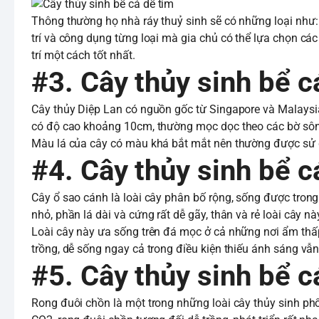
Thông thường họ nhà ráy thuỷ sinh sẽ có những loại như: r
trí và công dụng từng loại mà gia chủ có thể lựa chọn cá
trí một cách tốt nhất.
#3. Cây thủy sinh bể cá
Cây thủy Diệp Lan có nguồn gốc từ Singapore và Malaysia
có độ cao khoảng 10cm, thường mọc dọc theo các bờ sôn
Màu lá của cây có màu khá bắt mắt nên thường được sử dụ
#4. Cây thủy sinh bể cá
Cây ổ sao cánh là loài cây phân bố rộng, sống được tron
nhỏ, phần lá dài và cứng rất dễ gãy, thân và rẻ loài cây n
Loài cây này ưa sống trên đá mọc ở cả những nơi ẩm thấp.
trồng, dễ sống ngay cả trong điều kiện thiếu ánh sáng vẫn
#5. Cây thủy sinh bể c
Rong đuôi chồn là một trong những loài cây thủy sinh phổ