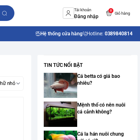
Tài khoản
0
Giỏ hàng
Đăng nhập
Hệ thống cửa hàng
Hotline:
0389840814
TIN TỨC NỔI BẬT
Cá betta có giá bao
nhiêu?
Mệnh thổ có nên nuôi
cá cảnh không?
Cá la hán nuôi chung