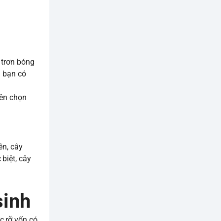
 trơn bóng
n bạn có
nên chọn
ên, cây
biệt, cây
sinh
c rỡ vốn có