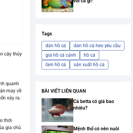
với cá gì?
Tags
dán hồ cá
dán hồ cá heo yêu cầu
̣n cây thủy
giá hồ cá cảnh
hồ cá
làm hồ cá
sản xuất hồ cá
anh quanh
vận may về
BÀI VIẾT LIÊN QUAN
ốn xảy ra.
Cá betta có giá bao
nhiêu?
o thời
ủa gia chủ.
Mệnh thổ có nên nuôi