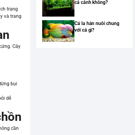
cá cảnh không?
ích trang
y và trang
Cá la hán nuôi chung
với cá gì?
an
 cứng. Cây
từng bụi
bỏi dễ
hồn
không cần