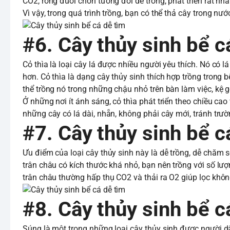
CO2, rong đuôi chồn tương đối dễ trồng, phát triển rất nh
Vì vậy, trong quá trình trồng, bạn có thể thả cây trong nư
#6. Cây thủy sinh bể cá 
Cỏ thìa là loại cây lá được nhiều người yêu thích. Nó có
hơn. Cỏ thìa là dạng cây thủy sinh thích hợp trồng trong 
thể trồng nó trong những chậu nhỏ trên bàn làm việc, kệ g
Ở những nơi ít ánh sáng, cỏ thìa phát triển theo chiều ca
những cây có lá dài, nhẵn, không phải cây mới, tránh trườn
#7. Cây thủy sinh bể c
Ưu điểm của loại cây thủy sinh này là dễ trồng, dễ chăm s
trân châu có kích thước khá nhỏ, bạn nên trồng với số lư
trân châu thường hấp thụ CO2 và thải ra O2 giúp lọc khôn
#8. Cây thủy sinh bể cá
Súng là một trong những loại cây thủy sinh được người d