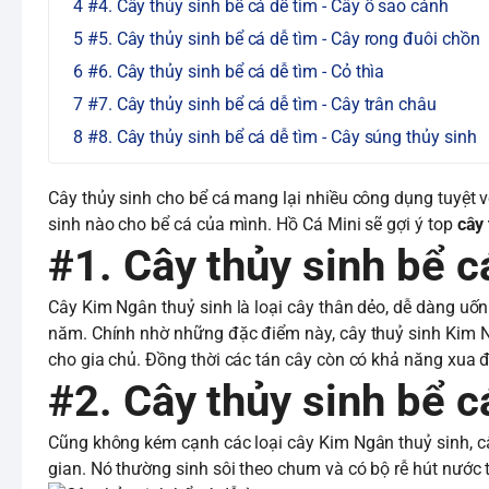
#4. Cây thủy sinh bể cá dễ tìm - Cây ổ sao cánh
#5. Cây thủy sinh bể cá dễ tìm - Cây rong đuôi chồn
#6. Cây thủy sinh bể cá dễ tìm - Cỏ thìa
#7. Cây thủy sinh bể cá dễ tìm - Cây trân châu
#8. Cây thủy sinh bể cá dễ tìm - Cây súng thủy sinh
Cây thủy sinh cho bể cá mang lại nhiều công dụng tuyệt 
sinh nào cho bể cá của mình. Hồ Cá Mini sẽ gợi ý top
cây 
#1. Cây thủy sinh bể 
Cây Kim Ngân thuỷ sinh là loại cây thân dẻo, dễ dàng uố
năm. Chính nhờ những đặc điểm này, cây thuỷ sinh Kim N
cho gia chủ. Đồng thời các tán cây còn có khả năng xua 
#2. Cây thủy sinh bể cá
Cũng không kém cạnh các loại cây Kim Ngân thuỷ sinh, cây
gian. Nó thường sinh sôi theo chum và có bộ rễ hút nước t