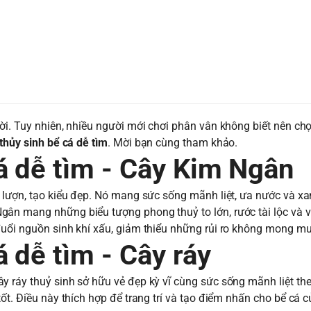
vời. Tuy nhiên, nhiều người mới chơi phân vân không biết nên cho
thủy sinh bể cá dễ tìm
. Mời bạn cùng tham khảo.
cá dễ tìm - Cây Kim Ngân
n lượn, tạo kiểu đẹp. Nó mang sức sống mãnh liệt, ưa nước và x
gân mang những biểu tượng phong thuỷ to lớn, rước tài lộc và 
đuổi nguồn sinh khí xấu, giảm thiểu những rủi ro không mong mu
 dễ tìm - Cây ráy
 ráy thuỷ sinh sở hữu vẻ đẹp kỳ vĩ cùng sức sống mãnh liệt the
ốt. Điều này thích hợp để trang trí và tạo điểm nhấn cho bể cá c