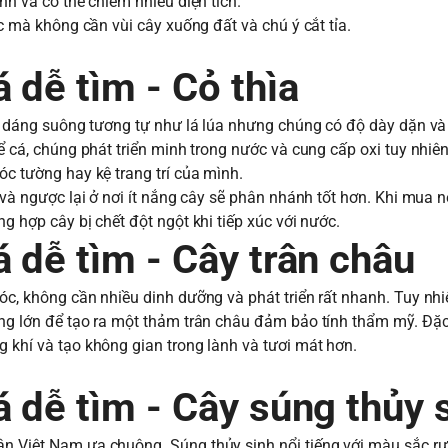
anh và có thể chiếm nhiều diện tích.
ớc mà không cần vùi cây xuống đất và chú ý cắt tỉa.
dễ tìm - Cỏ thìa
 lá dáng suông tương tự như lá lúa nhưng chúng có độ dày dặn và
bể cá, chúng phát triển minh trong nước và cung cấp oxi tuy nhiê
óc tường hay kệ trang trí của mình.
o và ngược lại ở nơi ít nắng cây sẽ phân nhánh tốt hơn. Khi mua 
g hợp cây bị chết đột ngột khi tiếp xúc với nước.
á dễ tìm - Cây trân châu
óc, không cần nhiều dinh dưỡng và phát triển rất nhanh. Tuy nhi
ợng lớn để tạo ra một thảm trân châu đảm bảo tính thẩm mỹ. Đặc 
g khí và tạo không gian trong lành và tươi mát hơn.
 dễ tìm - Cây súng thủy 
ân Việt Nam ưa chuộng. Súng thủy sinh nổi tiếng với màu sắc rự