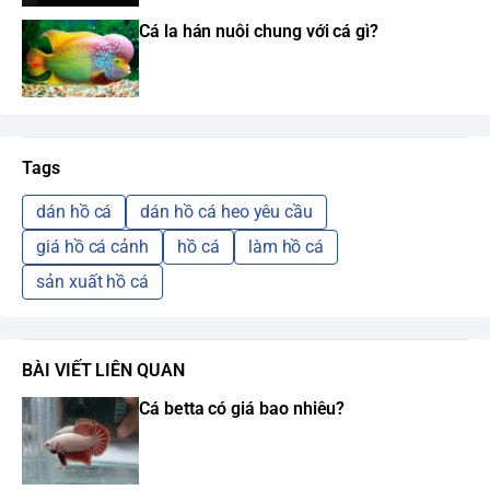
Cá la hán nuôi chung với cá gì?
Tags
dán hồ cá
dán hồ cá heo yêu cầu
giá hồ cá cảnh
hồ cá
làm hồ cá
sản xuất hồ cá
BÀI VIẾT LIÊN QUAN
Cá betta có giá bao nhiêu?