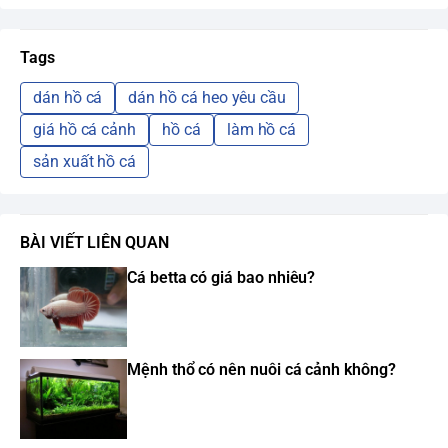
Tags
dán hồ cá
dán hồ cá heo yêu cầu
giá hồ cá cảnh
hồ cá
làm hồ cá
sản xuất hồ cá
BÀI VIẾT LIÊN QUAN
Cá betta có giá bao nhiêu?
Mệnh thổ có nên nuôi cá cảnh không?