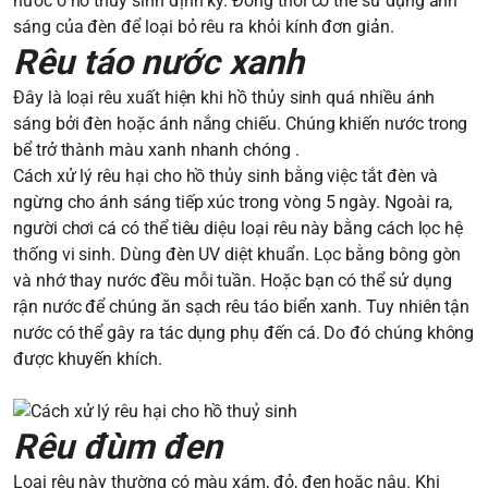
nước ở hồ thủy sinh định kỳ. Đồng thời có thể sử dụng ánh
sáng của đèn để loại bỏ rêu ra khỏi kính đơn giản.
Rêu táo nước xanh
Đây là loại rêu xuất hiện khi hồ thủy sinh quá nhiều ánh
sáng bởi đèn hoặc ánh nắng chiếu. Chúng khiến nước trong
bể trở thành màu xanh nhanh chóng .
Cách xử lý rêu hại cho hồ thủy sinh bằng việc tắt đèn và
ngừng cho ánh sáng tiếp xúc trong vòng 5 ngày. Ngoài ra,
người chơi cá có thể tiêu diệu loại rêu này bằng cách lọc hệ
thống vi sinh. Dùng đèn UV diệt khuẩn. Lọc bằng bông gòn
và nhớ thay nước đều mỗi tuần. Hoặc bạn có thể sử dụng
rận nước để chúng ăn sạch rêu táo biển xanh. Tuy nhiên tận
nước có thể gây ra tác dụng phụ đến cá. Do đó chúng không
được khuyến khích.
Rêu đùm đen
Loại rêu này thường có màu xám, đỏ, đen hoặc nâu. Khi